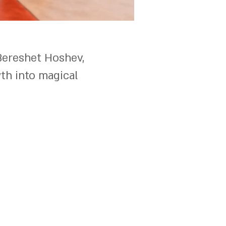
Bereshet Hoshev,
wth into magical